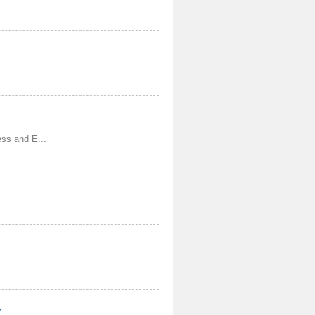
s and E...
y