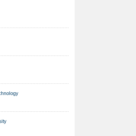
hnology
ity