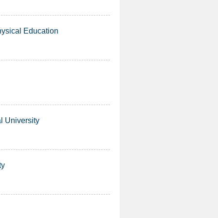
ical Education
University
ty