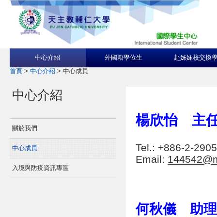
中心介紹
外國籍學位生
赴姊妹校交換
首頁
>
中心介紹
>
中心成員
中心介紹
楊欣怡 主
關於我們
Tel.: +886-2-29
中心成員
Email:
144542@ma
入境與防疫資訊專區
何秋儀 助理