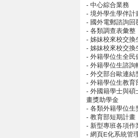
-
中心綜合業務
-
境外學生學伴計
-
國外電郵諮詢回
-
各類調查表彙整
-
姊妹校來校交換
-
姊妹校來校交換
-
外籍學位生全民
-
外籍學位生諮詢
-
外交部台歐連結
-
外籍學位生教育
-
外國籍學士與碩
畫獎助學金
-
各類外籍學位生
-
教育部短期計畫
- 新型專班各項
-
網頁
E化系統管