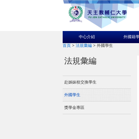
中心介紹
外國籍
首頁
>
法規彙編
>
外國學生
法規彙編
赴姊妹校交換學生
外國學生
獎學金專區