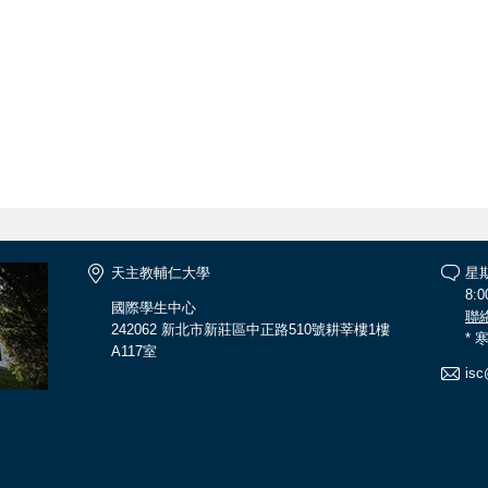
天主教輔仁大學
星
8:0
國際學生中心
聯
242062 新北市新莊區中正路510號耕莘樓1樓
*
A117室
isc