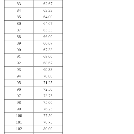
83
62.67
84
63.33
85
64.00
86
64.67
87
65.33
88
66.00
89
66.67
90
67.33
91
68.00
92
68.67
93
69.33
94
70.00
95
71.25
96
72.50
97
73.75
98
75.00
99
76.25
100
77.50
101
78.75
102
80.00