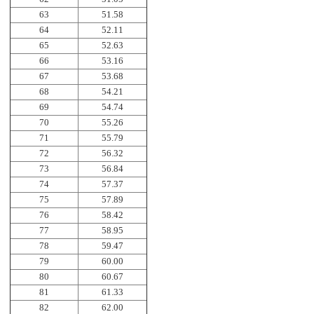
63
51.58
64
52.11
65
52.63
66
53.16
67
53.68
68
54.21
69
54.74
70
55.26
71
55.79
72
56.32
73
56.84
74
57.37
75
57.89
76
58.42
77
58.95
78
59.47
79
60.00
80
60.67
81
61.33
82
62.00