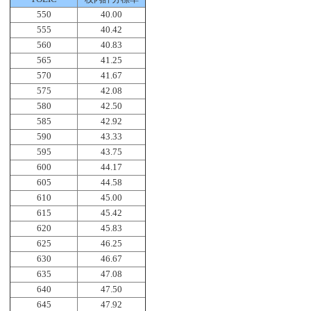
550
40.00
555
40.42
560
40.83
565
41.25
570
41.67
575
42.08
580
42.50
585
42.92
590
43.33
595
43.75
600
44.17
605
44.58
610
45.00
615
45.42
620
45.83
625
46.25
630
46.67
635
47.08
640
47.50
645
47.92