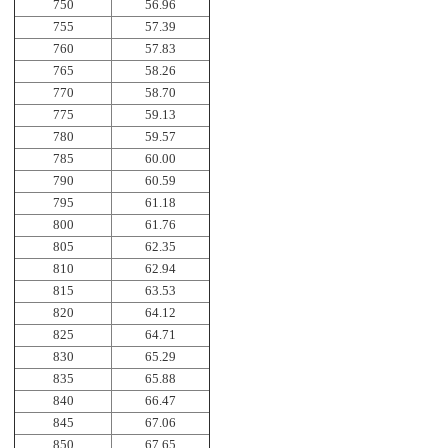
750
56.96
755
57.39
760
57.83
765
58.26
770
58.70
775
59.13
780
59.57
785
60.00
790
60.59
795
61.18
800
61.76
805
62.35
810
62.94
815
63.53
820
64.12
825
64.71
830
65.29
835
65.88
840
66.47
845
67.06
850
67.65