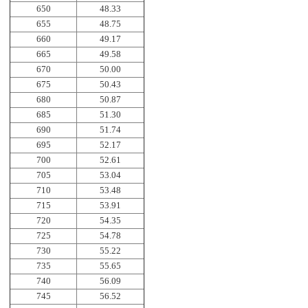
650
48.33
655
48.75
660
49.17
665
49.58
670
50.00
675
50.43
680
50.87
685
51.30
690
51.74
695
52.17
700
52.61
705
53.04
710
53.48
715
53.91
720
54.35
725
54.78
730
55.22
735
55.65
740
56.09
745
56.52