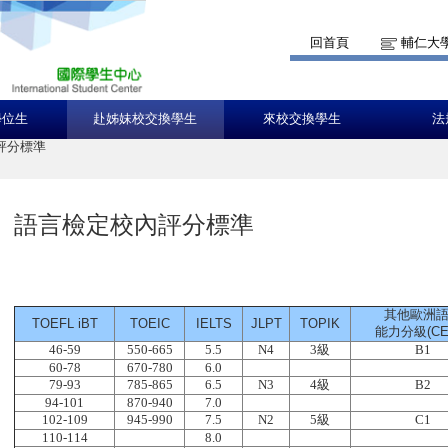
回首頁
輔仁大
學位生
赴姊妹校交換學生
來校交換學生
法
評分標準
語言檢定校內評分標準
其他歐洲
TOEFL iBT
TOEIC
IELTS
JLPT
TOPIK
能力分級(CE
46-59
550-665
5.5
N4
3級
B1
60-78
670-780
6.0
79-93
785-865
6.5
N3
4級
B2
94-101
870-940
7.0
102-109
945-990
7.5
N2
5級
C1
110-114
8.0