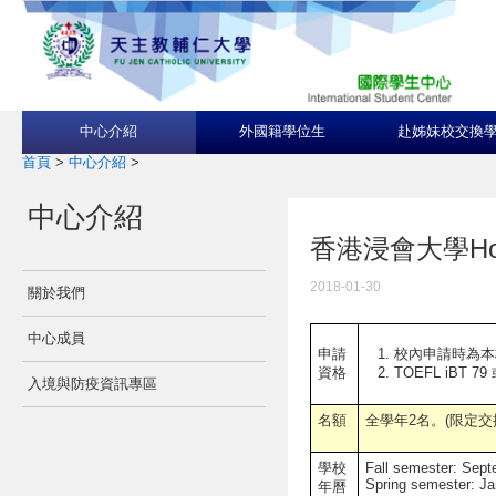
中心介紹
外國籍學位生
赴姊妹校交換
首頁
>
中心介紹
>
中心介紹
香港浸會大學Hong K
2018-01-30
關於我們
中心成員
校內申請時為本
申請
TOEFL iBT 79 
資格
入境與防疫資訊專區
名額
全學年2名。
(限定交
學校
Fall semester: Sep
Spring semester: J
年曆