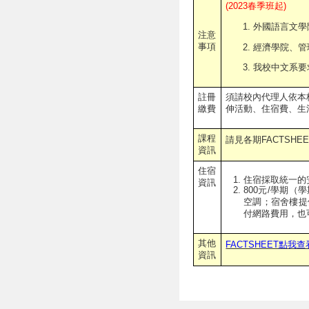
(2023春季班起)
外國語言文學
注意
事項
經濟學院、管
我校中文系要
註冊
須請校內代理人依本
繳費
伸活動、住宿費、生
課程
請見各期FACTSHEE
資訊
住宿
住宿採取統一的
資訊
800元/學期
空調；宿舍樓提
付網路費用，也
其他
FACTSHEET點我查
資訊