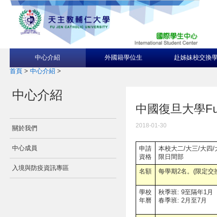
中心介紹
外國籍學位生
赴姊妹校交換
首頁
>
中心介紹
>
中心介紹
中國復旦大學Fudan
2018-01-30
關於我們
中心成員
申請
本校大二/大三/大四/
資格
限日間部
入境與防疫資訊專區
名額
每學期2名。(限定交
學校
秋季班: 9至隔年1月
年曆
春季班: 2月至7月