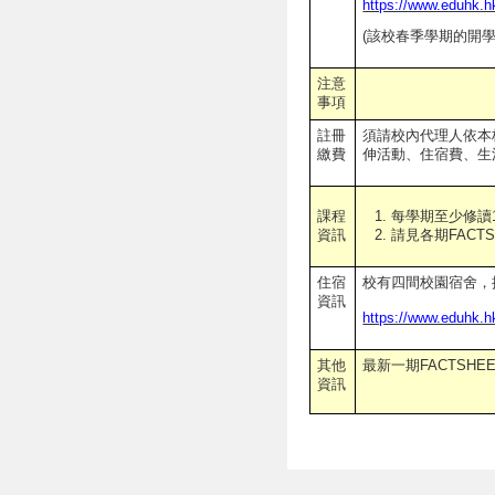
https://www.eduhk.h
(
該校春季學期的開
注意
事項
註冊
須請校內代理人依本
繳費
伸活動、住宿費、生
每學期至少修讀1
課程
請見各期FACTS
資訊
住宿
校有四間校園宿舍，提
資訊
https://www.eduhk.hk
其他
最新一期FACTSHEE
資訊