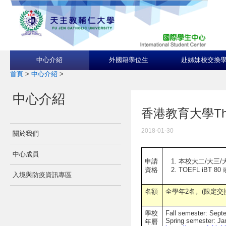
中心介紹
外國籍學位生
赴姊妹校交換
首頁
>
中心介紹
>
中心介紹
香港教育大學The Ed
2018-01-30
關於我們
中心成員
本校大二/大三/
申請
TOEFL iBT 80 
資格
入境與防疫資訊專區
名額
全學年2名。(限定交
學校
Fall semester: Sep
Spring semester: J
年曆