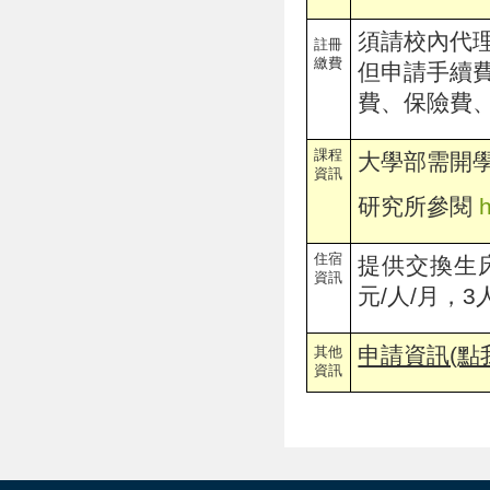
須請校內代
註冊
繳費
但申請手續
費、保險費
課程
大學部需開
資訊
研究所參閱
住宿
提供交換生床
資訊
元/人/月，3
申請資訊(點
其他
資訊