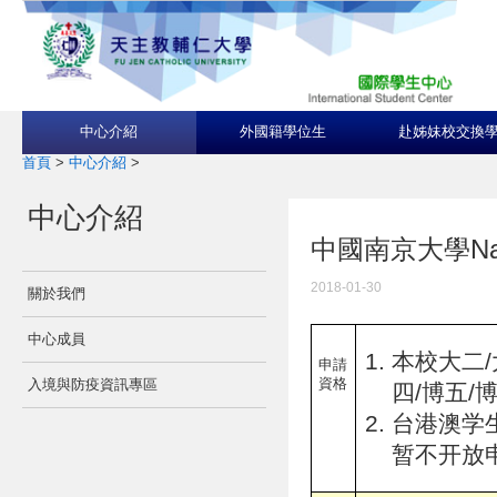
中心介紹
外國籍學位生
赴姊妹校交換
首頁
>
中心介紹
>
中心介紹
中國南京大學Nanjin
2018-01-30
關於我們
中心成員
本校大二/
申請
資格
入境與防疫資訊專區
四/博五/
台港澳学
暂不开放