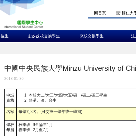
回首頁
輔仁大
學位生
赴姊妹校交換學生
來校交換學生
法
中國中央民族大學Minzu University of Chi
2018-01-30
本校大二/大三/大四/大五/碩一/碩二/碩三學生
申請
限港、澳、台生
資格
名額
每學期2名。
(可交換一學年或一學期)
學校
秋季班: 9至隔年1月
年曆
春季班: 2月至7月