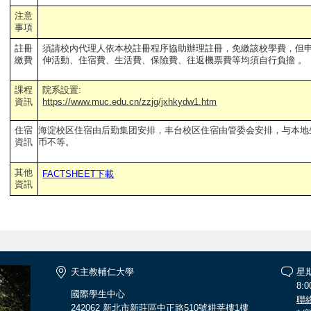
注意
事項
註冊
須請校內代理人依本校註冊程序協助辦理註冊，免繳該校學費，但
繳費
伸活動、住宿費、生活費、保險費、往返機票費等均須自行負擔 。
課程
院系設置:
資訊
https://www.muc.edu.cn/zzjg/jxhkydw1.htm
住宿
海淀校区住宿由后勤集团安排，丰台校区住宿由管委会安排，与本地生一
資訊
币不等。
其他
FACTSHEET下載
資訊
天主教輔仁大學
星
8:0
國際學生中心
聯
242062 新北市新莊區中正路510號耕莘樓1樓