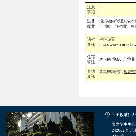
注意
事項
註冊
須請校內代理人依本
繳費
伸活動、住宿費、生
課程
學院設置
資訊
http://www.hnu.edu.
住宿
约人民币650 元/
資訊
其他
各期申請資訊:
點我
資訊
天主教輔仁大
國際學生中心
242062 