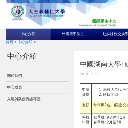
中心介紹
外國籍學位生
赴姊妹校交換
首頁
>
中心介紹
>
中心介紹
中國湖南大學Hunan
2018-12-21
關於我們
中心成員
本校大二/大三
申請
限日間部
資格
入境與防疫資訊專區
名額
每學期2名。(限定交
學校
秋季班: 9至隔年1月
年曆
春季班: 2月至7月