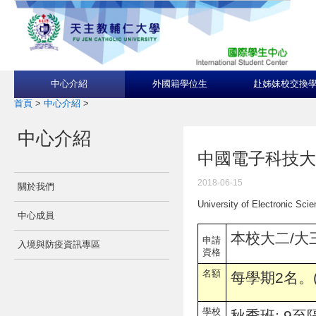
中心介紹
外國籍學位生
赴姊妹校交換
首頁
>
中心介紹
>
中心介紹
中國電子科技大
2018-06-15
關於我們
University of Electronic Sci
中心成員
本校大二/大
申請
入境與防疫資訊專區
資格
名額
每學期2名。
學校
秋季班: 9至