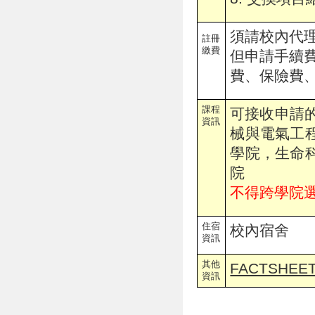
須請校內代
註冊
繳費
但申請手續
費、保險費
課程
可接收申請
資訊
械與電氣工
學院，生命
院
不得跨學院
住宿
校內宿舍
資訊
其他
FACTSHE
資訊