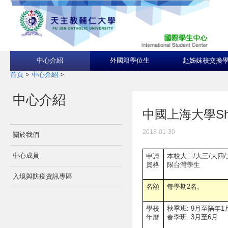
中心介紹
外國籍學位生
赴姊妹校交換
首頁
>
中心介紹
>
中心介紹
中國上海大學Shang
2018-01-30
關於我們
中心成員
申請
本校大二/大三/大四/
資格
限台灣學生
入境與防疫資訊專區
名額
每學期2名。
學校
秋季班: 9月至隔年1
年曆
春季班: 3月至6月