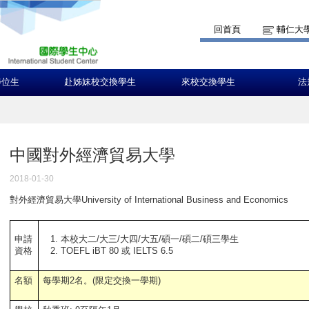
回首頁
輔仁大
學位生
赴姊妹校交換學生
來校交換學生
法
中國對外經濟貿易大學
2018-01-30
對外經濟貿易大學University of International Business and Economics
本校大二/大三/大四/大五/碩一/碩二/碩三
學
生
申請
TOEFL iBT 80 或 IELTS 6.5
資格
名額
每學期2名。(限定交換一學期)