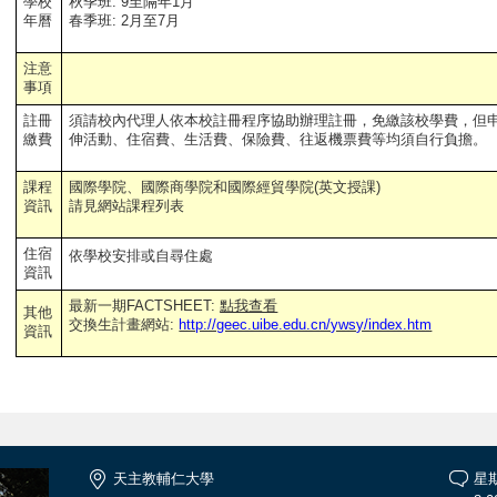
學校
秋季班: 9至隔年1月
年曆
春季班: 2月至7月
注意
事項
註冊
須請校內代理人依本校註冊程序協助辦理註冊，免繳該校學費，但
繳費
伸活動、住宿費、生活費、保險費、往返機票費等均須自行負擔。
課程
國際學院、國際商學院和國際經貿學院(英文授課)
資訊
請見網站課程列表
住宿
依學校安排或自尋住處
資訊
最新一期FACTSHEET:
點我查看
其他
交換生計畫網站:
http://geec.uibe.edu.cn/ywsy/index.htm
資訊
天主教輔仁大學
星