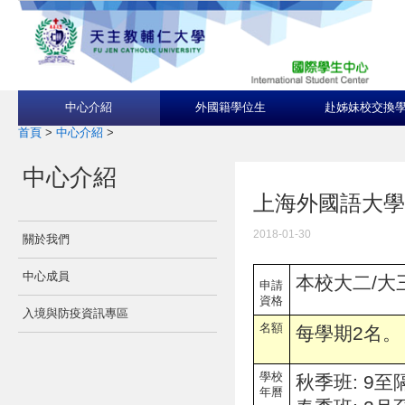
中心介紹
外國籍學位生
赴姊妹校交換
首頁
>
中心介紹
>
中心介紹
上海外國語大學Shangh
2018-01-30
關於我們
中心成員
本校大二/大三
申請
資格
入境與防疫資訊專區
名額
每學期2名。
學校
秋季班: 9至
年曆