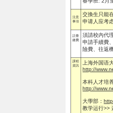
春季班: 2月
交換生只能
注意
申请人应考
事項
須請校內代
註冊
繳費
申請手續費
險費、往返
課程
上海外国语
資訊
http://www.
本科人才培
http://www.n
大學部：
htt
教学运行>>