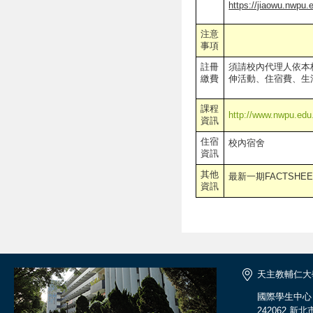
https://jiaowu.nwpu.
注意
事項
註冊
須請校內代理人依本
繳費
伸活動、住宿費、生
課程
http://www.nwpu.edu
資訊
住宿
校內宿舍
資訊
其他
最新一期FACTSHEE
資訊
天主教輔仁大
國際學生中心
242062 