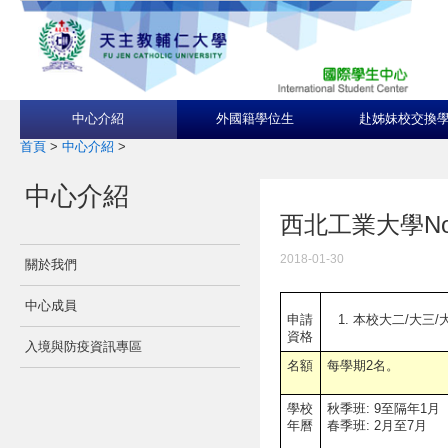
中心介紹
外國籍學位生
赴姊妹校交換
首頁
>
中心介紹
>
中心介紹
西北工業大學Northwe
2018-01-30
關於我們
中心成員
本校大二/大三/
申請
資格
入境與防疫資訊專區
名額
每學期2名。
學校
秋季班: 9至隔年1月
年曆
春季班: 2月至7月