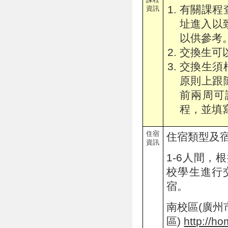
有關課程
資訊
址進入以
以供參考
交換生
可
交換生須
原則上跟
前兩周可
程，並填
住宿
住宿類型及宿
資訊
1-6人間
校學生進行
宿。
南校區(廣州
區)
http://h