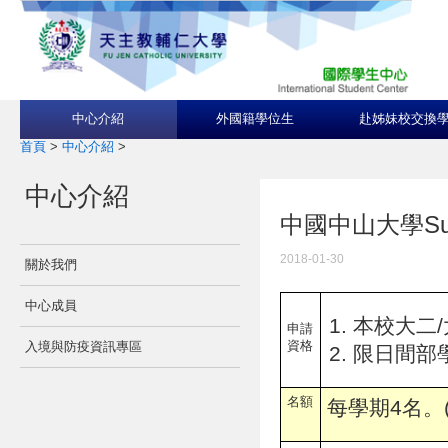
中心介紹
外國籍學位生
赴姊妹校交換
首頁
>
中心介紹
>
中心介紹
中國中山大學Sun Ya
2018-01-30
關於我們
中心成員
本校大二/
申請
資格
入境與防疫資訊專區
限日間部
名額
每學期4名。