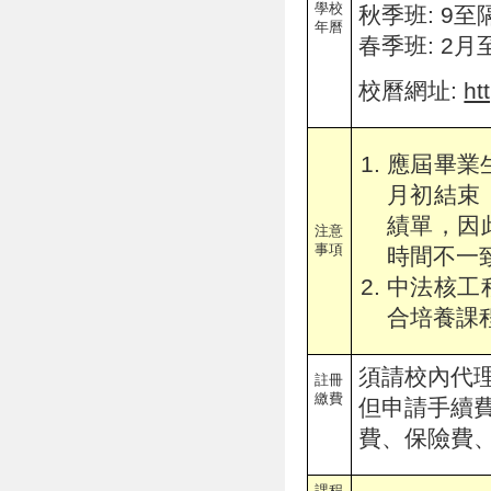
學校
秋季班: 9至
年曆
春季班: 2月
校曆網址:
ht
應屆畢業
月初結束
績單，因
注意
事項
時間不一
中法核工
合培養課
須請校內代
註冊
繳費
但申請手續
費、保險費
課程