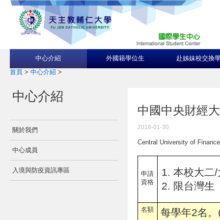
中心介紹
外國籍學位生
赴姊妹校交換
首頁
>
中心介紹
>
中心介紹
中國中央財經大
2018-01-30
關於我們
Central University of Finan
中心成員
本校大二/
入境與防疫資訊專區
申請
資格
限台灣生
名額
每學年2名。