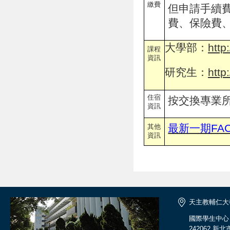
繳費
但申請手續
費、保險費
大學部：
http
課程
資訊
研究生：
http
住宿
按交換專業
資訊
最新一期FAC
其他
資訊
天主教輔仁大
國際學生中心
242062 