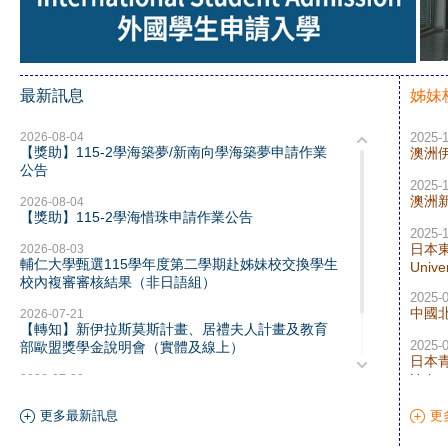
最新訊息
姊妹
2026-08-04
2025-
【獎助】115-2學海築夢/新南向學海築夢申請作業
澳洲伊迪
公告
2025-
澳洲新英
2026-08-04
【獎助】115-2學海惜珠申請作業公告
2025-
日本東京
2026-08-03
輔仁大學甄選115學年度第二學期赴姊妹校交換學生
Univer
校內複審審核結果（非日語組）
2025-
中國北京
2026-07-21
【轉知】新伊拉斯莫斯計畫、居禮夫人計畫及教育
2025-
部歐盟獎學金說明會（實體及線上）
日本青
Univer
2026-07-20
【轉知】116年度人文社會科學學術人才跨國培育計
畫
更多最新訊息
更