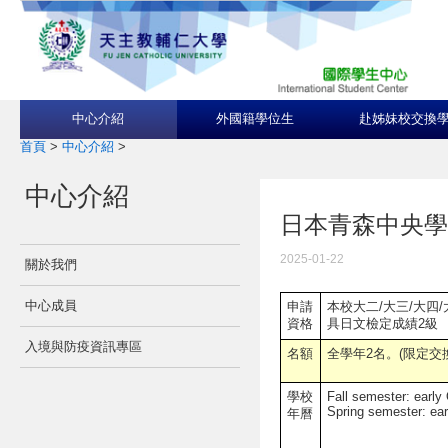
中心介紹
外國籍學位生
赴姊妹校交換
首頁
>
中心介紹
>
中心介紹
日本青森中央學院大學A
2025-01-22
關於我們
中心成員
申請
本校大二/大三/大四/
資格
具日文檢定成績2級
入境與防疫資訊專區
名額
全學年2名。(限定交
學校
Fall semester: early
Spring semester: earl
年曆