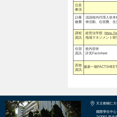
注意
事項
註冊
須請校內代理人依本
繳費
伸活動、住宿費、生
課程
経営法学部:
https:/
資訊
地域マネジメント研
住宿
校內宿舍
資訊
詳見Factsheet
其他
最新一期FACTSHEE
資訊
天主教輔仁大
國際學生中心
242062 