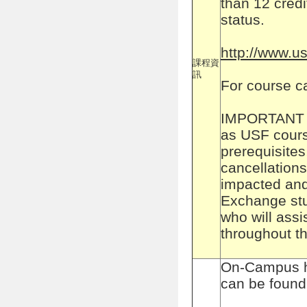
than 12 credi
status.
http://www.u
課程資
訊
For course c
IMPORTANT A
as USF cours
prerequisites
cancellation
impacted and
Exchange stu
who will assi
throughout th
On-Campus ho
can be found