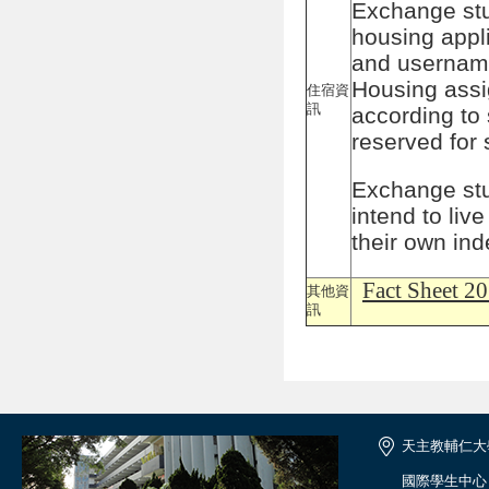
Exchange st
housing appl
and username
Housing assi
住宿資
訊
according to 
reserved for 
Exchange stu
intend to live
their own in
Fact Sheet 20
其他資
訊
天主教輔仁大
國際學生中心