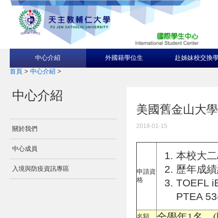
中心介紹
外國籍學位生
赴姊妹校交換
首頁
>
中心介紹
>
中心介紹
美國舊金山大學Unive
2018-01-15
關於我們
中心成員
本校大二
歷年成績
入境與防疫資訊專區
申請資
格
TOEFL 
PTEA 5
全學年1名。
名額