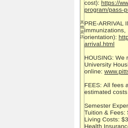
cost):
https://ww
program/pass-p
PRE-ARRIVAL 
其
他
immunizations,
資
orientation):
htt
訊
arrival.html
HOUSING:
We r
University Hous
online:
www.pitt
FEES:
All fees 
estimated costs
Semester Expen
Tuition & Fees:
Living Costs: $
Health Insuranc