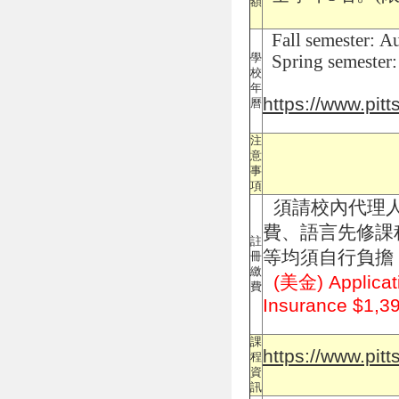
額
Fall semester: A
學
Spring semester
校
年
https://www.pit
曆
注
意
事
項
須請校內代理人
費、語言先修課
註
等均須自行負擔
冊
繳
(美金) Applicati
費
Insurance $1,3
課
https://www.pitt
程
資
訊