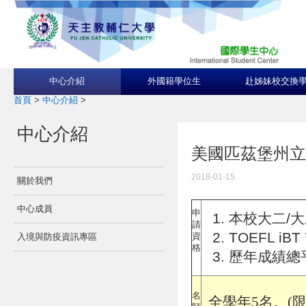
中心介紹
外國籍學位生
赴姊妹校交換
首頁
>
中心介紹
>
中心介紹
美國匹茲堡州立大學Pit
2018-01-15
關於我們
中心成員
申
本校大二/大
請
TOEFL iBT
資
入境與防疫資訊專區
格
歷年成績總平
名
全學年5名。(限