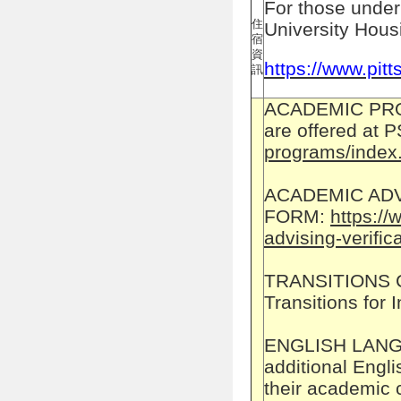
For those under 
住
University Hous
宿
資
https://www.pitt
訊
ACADEMIC PR
are offered at 
programs/index
ACADEMIC ADV
FORM:
https://
advising-verific
TRANSITIONS 
Transitions for
ENGLISH LAN
additional Engli
their academic 