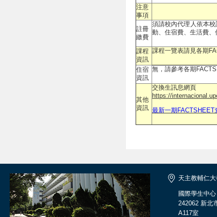
注意
事項
須請校內代理人依本校
註冊
動、住宿費、生活費、
繳費
課程一覽表請見各期FAC
課程
資訊
無，請參考各期FACT
住宿
資訊
交換生訊息網頁
https://internacional.u
其他
資訊
最新一期FACTSHEE
天主教輔仁大
國際學生中心
242062 
A117室