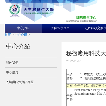
中心介紹
外國籍學位生
赴姊妹校交換
首頁
>
中心介紹
>
中心介紹
秘魯應用科技大學Univ
2022-11-18
關於我們
中心成員
本校大二/大三/
申請
須具西語檢定成
資格
入境與防疫資訊專區
名額
全學年1名。(限定交換
First semester: Early Ma
Second semester: Mid-
學校
年曆