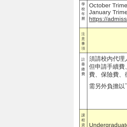
學
October Trime
校
January Trime
年
https://admis
曆
注
意
事
項
須請校內代理
註
冊
但申請手續費
繳
費、保險費、
費
需另外負擔以
課
程
Undergraduat
資