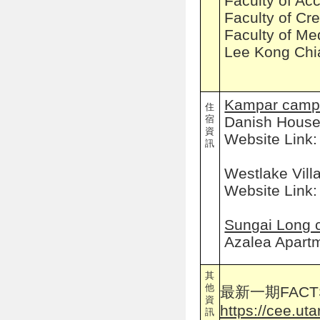
Faculty of A
Faculty of Cre
Faculty of Me
Lee Kong Chia
Kampar camp
住
宿
Danish Hous
資
Website Link
訊
Westlake Vil
Website Link
Sungai Long
Azalea Apart
其
他
最新一期FACT
資
https://cee.u
訊