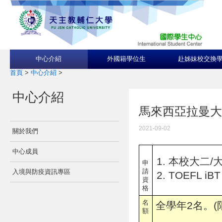
中心介紹
外國籍學位生
赴姊妹校交換
首頁
>
中心介紹
>
中心介紹
馬來西亞拉曼大學 Uni
2021-09-02
關於我們
中心成員
本校大二/大
申
請
入境與防疫資訊專區
TOEFL iBT
資
格
名
全學年2名。(
額