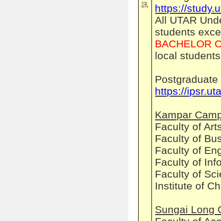
訊
https://study
All UTAR Und
students exce
BACHELOR 
local students
Postgraduate
https://ipsr.
Kampar Camp
Faculty of Ar
Faculty of Bu
Faculty of En
Faculty of In
Faculty of Sc
Institute of C
Sungai Long