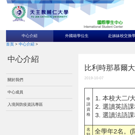
中心介紹
外國籍學位生
赴姊妹校交換
首頁
>
中心介紹
>
中心介紹
比利時那慕爾大學Uni
2019-10-07
關於我們
中心成員
本校大二/大
申
請
入境與防疫資訊專區
選讀英語課程者:
資
選讀法語課
格
名
全學年2名。(
額