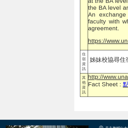
at the BA leve
the BA level a
An exchange 
faculty with 
agreement.
https://www.un
住
姊妹校協尋住宿
宿
資
訊
http://www.una
其
他
Fact Sheet :
資
訊