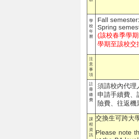
Fall semeste
學
校
Spring semest
年
(
該校春季學期
曆
學期至該校交
注
意
事
項
註
須請校內代理
冊
申請手續費、
繳
費
險費、往返機
交換生可跨大
課
程
資
Please note t
訊