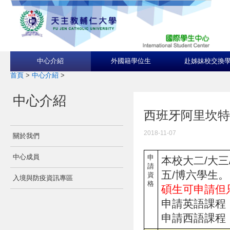
中心介紹
外國籍學位生
赴姊妹校交換
首頁
>
中心介紹
>
中心介紹
西班牙阿里坎特大學The
2018-11-07
關於我們
中心成員
申
本校大二/大三/
請
五/博六學生。
資
入境與防疫資訊專區
格
碩生可申請但
申請英語課程，須具
申請西語課程，