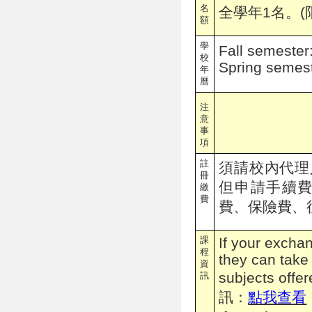
名
全學年1名。(
額
學
Fall semester
校
Spring semes
年
曆
注
意
事
項
註
須請校內代理
冊
但申請手續
繳
費
費、保險費、
課
If your exch
程
they can take
資
subjects off
訊
訊：
點我查看