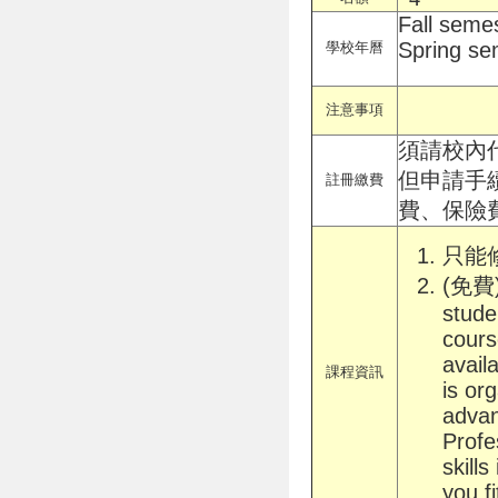
Fall seme
Spring se
學校年曆
注意事項
須請校內
但申請手
註冊繳費
費、保險
只能修讀
(免費)
stude
cours
avail
課程資訊
is or
advan
Profe
skill
you fi