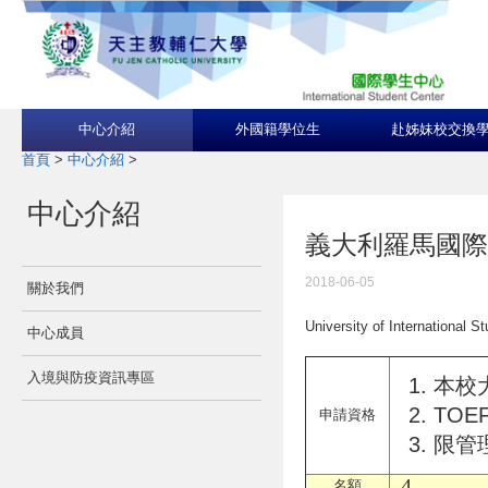
中心介紹
外國籍學位生
赴姊妹校交換
首頁
>
中心介紹
>
中心介紹
義大利羅馬國際
2018-06-05
關於我們
University of International S
中心成員
入境與防疫資訊專區
本校大
TOEF
申請資格
限管
4
名額