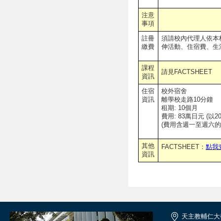
注意
事項
註冊
須請校內代理人依本
繳費
伸活動、住宿費、生
課程
請見FACTSHEET
資訊
住宿
校外宿舍
資訊
離學校走路10分鐘
租期: 10個月
費用: 83萬日元 (以2
(費用含週一至週六的
其他
FACTSHEET：
點我
資訊
天主教輔仁大