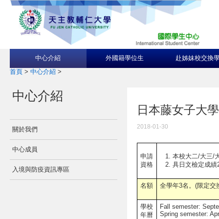
中心介紹
外國籍學位生
赴姊妹校交換
首頁
>
中心介紹
>
中心介紹
日本藤女子大學Fuji
2018-01-30
關於我們
中心成員
本校大二/大三/
申請
具日文檢定成績
資格
入境與防疫資訊專區
名額
全學年3名。(限定交
學校
Fall semester: Sept
Spring semester: Apr
年曆