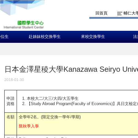
回首頁
輔仁大
學位生
赴姊妹校交換學生
來校交換學生
法
日本金澤星稜大學Kanazawa Seiryo Univer
2018-01-30
本校大二/大三/大四/大五學生
申請
【Study Abroad Program(Faculty of Economics)】
具日文檢定
資格
名額
全學年2名。(限定交換一學年/學期)
限秋季入學