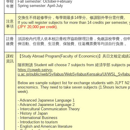
學校
Fall semester: October-February
Spring semester: April-July
年曆
交換生不得超修學分，每學期最多14學分。修讀額外學分需付費。
注意
If you will register subjects for more than 14 credits per semester,
事項
(JPY 20,000 per credit).
註冊
須請校內代理人依本校註冊程序協助辦理註冊，免繳該校學費，但
繳費
伸活動、住宿費、生活費、保險費、往返機票費等均須自行負擔 。
課程
【Study Abroad Program(Faculty of Economics)】具日文檢定成
資訊
隨班附讀
Student will choose 7 subjects from 経済学部 subjects pe
https://cpweb.seiryo-
u.ac.jp/public/web/Syllabus/WebSyllabusKensaku/UI/WSL_Sylla
Below are sample subject list for exchange students with JLPT N2 
enocnomics. They need to take seven subjects (1.5hours lecture pe
week).
- Advanced Japanese Language 1
- Advanced Japanese Language 2
- Intercultural Communication Theory
- History of Japan
- International Business
- Introduction to tourism
- English and American literature