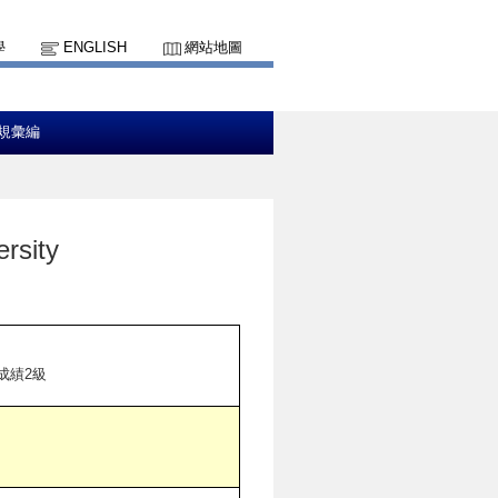
學
ENGLISH
網站地圖
規彙編
sity
成績2級