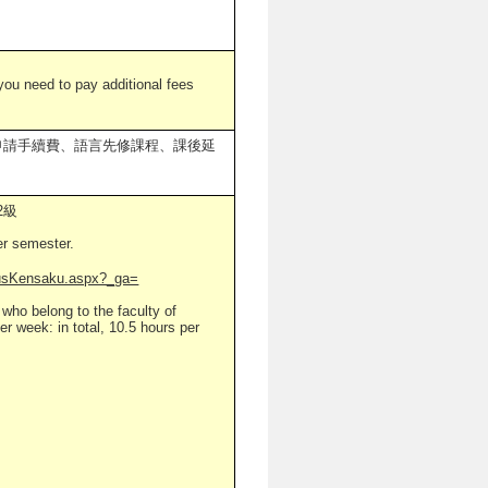
 you need to pay additional fees
申請手續費、語言先修課程、課後延
績2級
r semester.
busKensaku.aspx?_ga=
who belong to the faculty of
r week: in total, 10.5 hours per