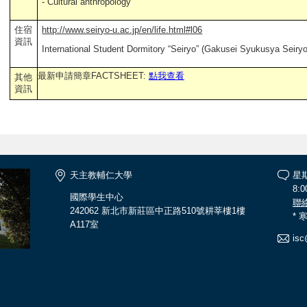
- Cultural anthropology
住宿
http://www.seiryo-u.ac.jp/en/life.html#l06
資訊
International Student Dormitory “Seiryo” (Gakusei Syukusya Seiryo
最新申請簡章FACTSHEET:
點我查看
其他
資訊
天主教輔仁大學
星
8:0
國際學生中心
聯
242062 新北市新莊區中正路510號耕莘樓1樓
*
A117室
isc