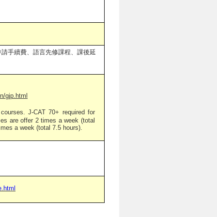
申請手續費、語言先修課程、課後延
n/gjp.html
rses. J-CAT 70+ required for
es are offer 2 times a week (total
imes a week (total 7.5 hours).
e.html