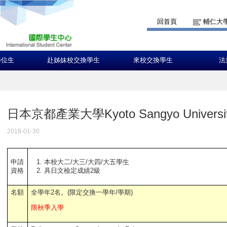
回首頁
輔仁大
學位生
赴姊妹校交換學生
來校交換學生
法
日本京都產業大學Kyoto Sangyo Universi
2018-01-30
本校大二/大三/大四/大五學生
申請
具日文檢定成績2級
資格
名額
全學年2名。(限定交換一學年/學期)
限秋季入學