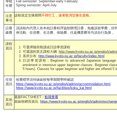
學校
Fall semester: September-early February
Spring semester: April-July
年曆
該校規定交換期間
不得打工，違者取消交換生資格。
注意
事項
註冊
須請校內代理人依本校註冊程序協助辦理註冊，免繳該校學費，但
繳費
伸活動、住宿費、生活費、保險費、往返機票費等均須自行負擔 。
課程
可選擇隨班附讀或日語學習課程
資訊
可選讀的英文課程大綱:
http://www.kyoto-su.ac.jp/english/admi
系所分布:
http://www.kyoto-su.ac.jp/faculty/index.html
日語學習課程：Beginner to advanced Japanese language cou
enrolment in intensive upper beginner classes. Beginner class
5 hours). Classes for upper beginner and higher are offered 5 t
住宿
收費標準須待姊妹校每學期開學時確認
資訊
https://www.kyoto-su.ac.jp/english/admin/accommodation.html
https://www.kyoto-su.ac.jp/facilities/koku_kai.html
最新FACTSHEET：
點我查看
其他
姐妹校網頁資訊:
https://www.kyoto-su.ac.jp/english/admin/exchang
資訊