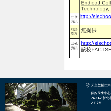
Endicott Col
Technology, 
http://sisch
住宿
資訊
無提供
韓語
課程
http://sisch
其他
資訊
該校FACTSH
天主教輔仁大
國際學生中心
242062 
A117室