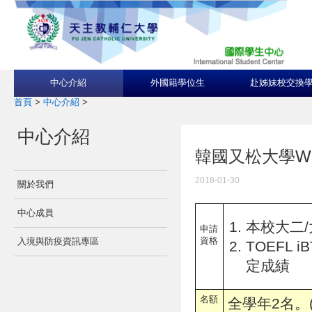
中心介紹
外國籍學位生
赴姊妹校交換
首頁
>
中心介紹
>
中心介紹
韓國又松大學Wooso
2018-01-30
關於我們
中心成員
本校大二/
申請
資格
入境與防疫資訊專區
TOEFL i
定成績
名額
全學年2名。