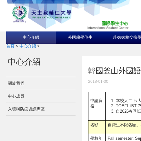
中心介紹
外國籍學位生
赴姊妹校交換
首頁
>
中心介紹
>
中心介紹
韓國釜山外國語大學Bus
2018-01-30
關於我們
中心成員
本校大二下/大
申請資
TOEFL iBT 
格
入境與防疫資訊專區
自2026春季
名額
自費生不限名額。(
學校年
Fall semester: S