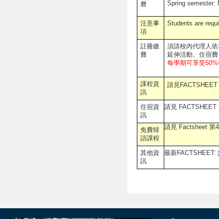
Spring semester:
曆
注意事
Students are requ
項
註冊繳
須請校內代理人依
費
延伸活動、住宿費
每學期可享受50%
課程資
請見FACTSHEET
訊
住宿資
請見 FACTSHEET
訊
請見 Factsheet 第
免費韓
語課程
其他資
最新FACTSHEET:
訊