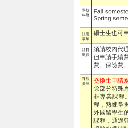
學校
Fall semest
年曆
Spring seme
碩士生也可
注意
事項
須請校內代
註冊
繳費
但申請手續
費、保險費
課程
交換生申請
資訊
除部分特殊
非專業課程
程，熟練掌
外國留學生
課程，通過