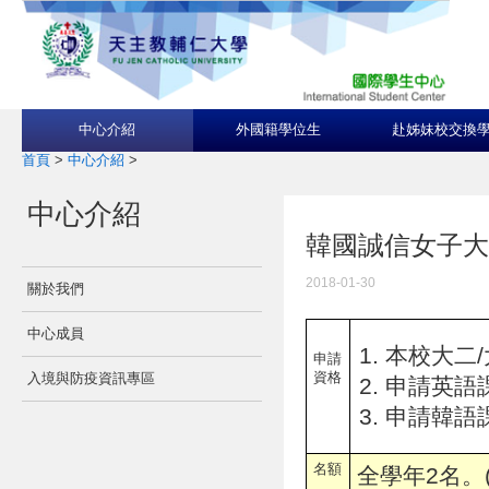
中心介紹
外國籍學位生
赴姊妹校交換
首頁
>
中心介紹
>
中心介紹
韓國誠信女子大學Sun
2018-01-30
關於我們
中心成員
本校大二/
申請
資格
入境與防疫資訊專區
申請英語課程:
申請韓語課
名額
全學年2名。