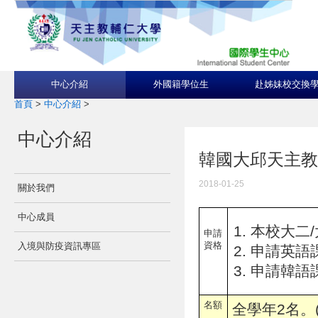
中心介紹
外國籍學位生
赴姊妹校交換
首頁
>
中心介紹
>
中心介紹
韓國大邱天主教大學Da
2018-01-25
關於我們
中心成員
本校大二/
申請
資格
入境與防疫資訊專區
申請英語課程:
申請韓語課
名額
全學年2名。