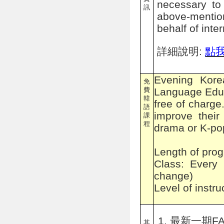
necessary to
訊
above-mention
behalf of inte
詳細說明:
點
Evening Kore
免
費
Language Educ
韓
free of charge
語
improve their
課
程
drama or K-po
Length of pro
Class: Every
change)
Level of instruc
最新一期FA
其