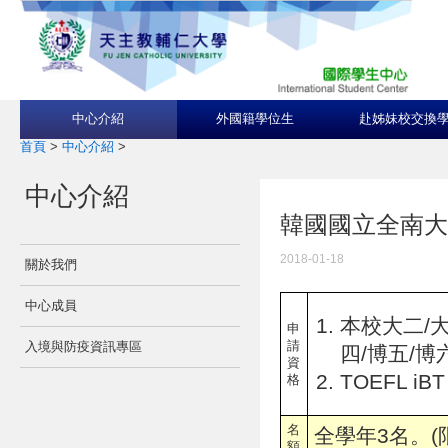
中心介紹
外國籍學位生
赴姊妹校交換
首頁
>
中心介紹
>
中心介紹
韓國國立全南大學Cho
2018-01-18
關於我們
中心成員
本校大二/大
申
請
入境與防疫資訊專區
四/博五/博
資
TOEFL iBT
格
名
全學年3名。(
額