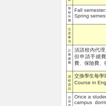
學
Fall semeste
校
Spring semes
年
曆
注
意
事
項
須請校內代理
註
冊
但申請手續
繳
費、保險費、
費
交換學生每學期至少
課
程
Course in Eng
資
訊
Once a studen
住
宿
campus dormit
資