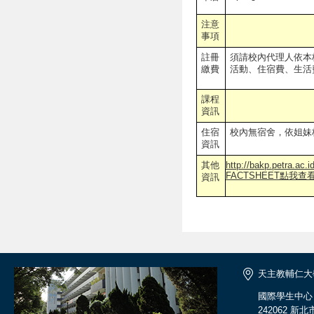
注意
事項
註冊
須請校內代理人依本
繳費
活動、住宿費、生活
課程
資訊
住宿
校內無宿舍，依姐妹
資訊
其他
http://bakp.petra.ac.
FACTSHEET點我查
資訊
天主教輔仁大
國際學生中心
242062 