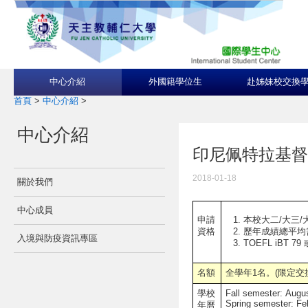
中心介紹
外國籍學位生
赴姊妹校交換
首頁
>
中心介紹
>
中心介紹
印尼佩特拉基督教大學P
2018-01-18
關於我們
中心成員
本校大二/大三/大
申請
歷年成績總平均
資格
入境與防疫資訊專區
TOEFL iBT 79 
名額
全學年1名。(限定交
學校
Fall semester: Aug
Spring semester: Fe
年曆