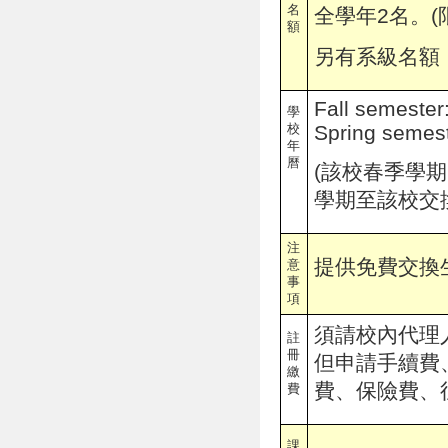
名
全學年2名。(
額
另有系級名額
Fall semeste
學
校
Spring semes
年
曆
(
該校春季學期
學期至該校交
注
提供免費交換
意
事
項
須請校內代理
註
冊
但申請手續費
繳
費、保險費、
費
課