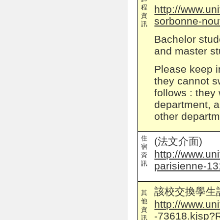
程
http://www.uni
資
sorbonne-nou
訊
Bachelor stud
and master st
Please keep i
they cannot s
follows : they
department, a
other departm
住
(法文介面)
宿
http://www.uni
資
訊
parisienne-1
該校交換學生
其
他
http://www.un
資
-73618.kjsp
訊