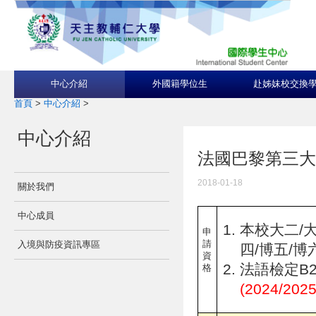
中心介紹
外國籍學位生
赴姊妹校交換
首頁
>
中心介紹
>
中心介紹
法國巴黎第三大學Univ
2018-01-18
關於我們
中心成員
本校大二/大
申
請
入境與防疫資訊專區
四/博五/博
資
法語檢定B
格
(2024/2