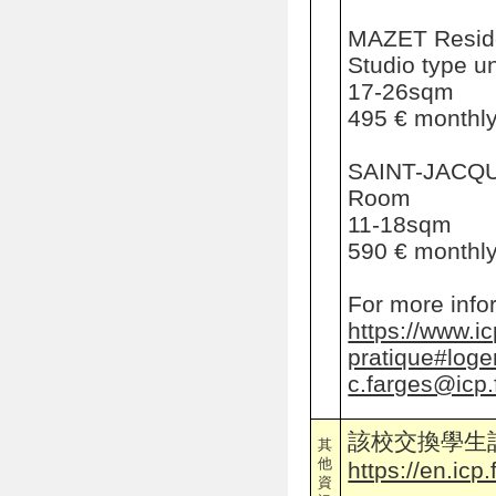
MAZET Resid
Studio type un
17-26sqm
495 € monthl
SAINT-JACQU
Room
11-18sqm
590 € monthl
For more infor
https://www.icp
pratique#log
c.farges@icp.
該校交換學生
其
他
https://en.ic
資