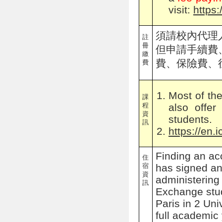
visit:
https:/
須請校內代理
註
冊
但申請手續費
繳
費、保險費、
費
Most of the
課
also offe
程
資
students.
訊
https://en.
Finding an ac
住
宿
has signed a
資
administering
訊
Exchange stu
Paris in 2 Un
full academic 