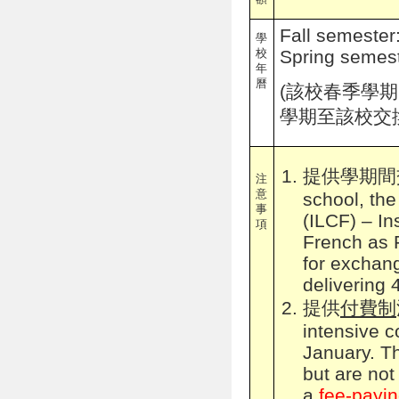
Fall semeste
學
校
Spring semes
年
曆
(
該校春季學期
學期至該校交
提供學期間
注
意
school, the
事
(ILCF) – In
項
French as 
for exchan
delivering
提供
付費制
intensive c
January. T
but are no
a
fee-payi