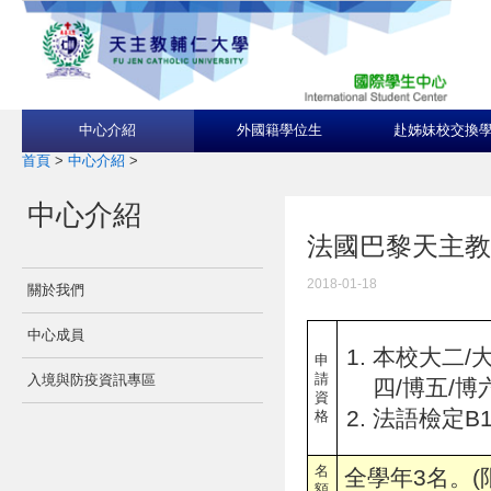
中心介紹
外國籍學位生
赴姊妹校交換
首頁
>
中心介紹
>
中心介紹
法國巴黎天主教大學Cat
2018-01-18
關於我們
中心成員
本校大二/大
申
請
入境與防疫資訊專區
四/博五/博
資
法語檢定B1
格
名
全學年3名。(
額