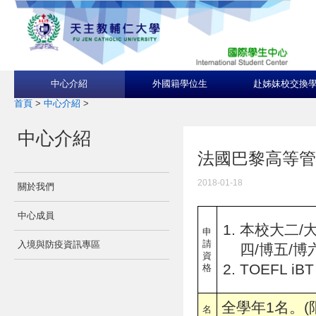
中心介紹
外國籍學位生
赴姊妹校交換
首頁
>
中心介紹
>
中心介紹
法國巴黎高等管理學院I
2018-01-18
關於我們
中心成員
本校大二/大
申
請
入境與防疫資訊專區
四/博五/博
資
TOEFL iBT
格
全學年
1
名。(
名