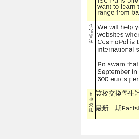
ISC Paris off
want to learn
range from ba
住
We will help y
宿
websites where
資
CosmoPol is t
訊
international 
Be aware that 
September in 
600 euros per 
該校交換學生
其
他
資
最新一期Factsh
訊