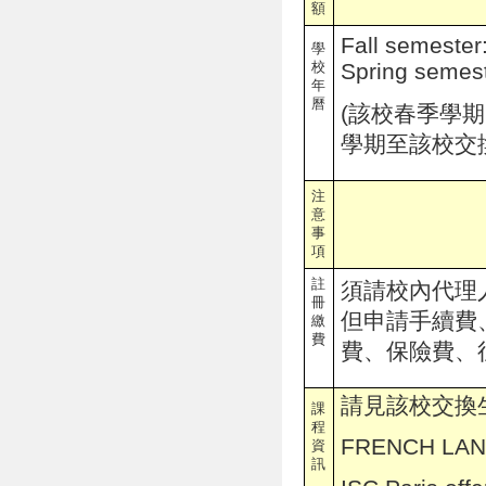
額
Fall semeste
學
校
Spring semes
年
曆
(
該校春季學期
學期至該校交
注
意
事
項
註
須請校內代理
冊
但申請手續費
繳
費
費、保險費、
請見該校交換生網
課
程
FRENCH LA
資
訊