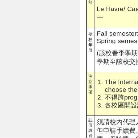
額
Le Havre/ C
一
Fall semeste
學
校
Spring semes
年
曆
(
該校春季學期
學期至該校交
注
The Interna
意
事
choose the
項
不得跨pro
各校區開設
註
須請校內代理
冊
但申請手續費
繳
費