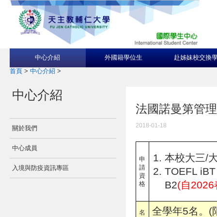
中心介紹
外國籍學位生
赴姊妹校交換
首頁
>
中心介紹
>
中心介紹
法國諾曼第管理學院Ec
2018-01-18
關於我們
中心成員
本校大三/大
申
請
入境與防疫資訊專區
TOEFL iBT
資
B2
(自20
格
全學年5名。(
名