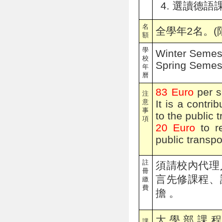
選讀德語課
名
全學年2名。(
額
學
Winter Semes
校
Spring Semest
年
曆
83 Euro
per s
注
意
It is a contri
事
to the public 
項
20 Euro
to re
public transpo
註
須請校內代理
冊
言先修課程、
繳
費
擔 。
大學部課程
課