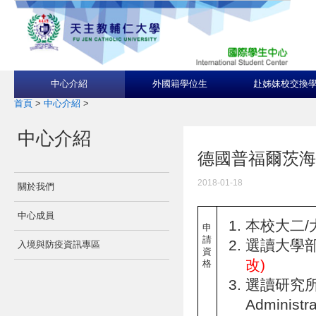
中心介紹
外國籍學位生
赴姊妹校交換
首頁
>
中心介紹
>
中心介紹
德國普福爾茨海姆大學P
2018-01-18
關於我們
中心成員
本校大二/
申
請
選讀大學
入境與防疫資訊專區
資
改)
格
選讀研究所I
Administr