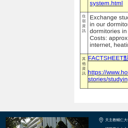
system.html
住
Exchange stude
宿
in our dormito
資
dormitories in
訊
Costs: approx.
internet, heati
FACTSHEE
其
他
資
https://www.ho
訊
stories/studyi
天主教輔仁大