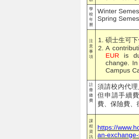
學
Winter Semes
校
Spring Semes
年
曆
碩士生可下
注
意
A contribu
事
EUR
is du
項
change. In
Campus Car
註
須請校內代理
冊
但申請手續
繳
費
費、保險費、
課
程
https://www.ho
資
an-exchange-s
訊