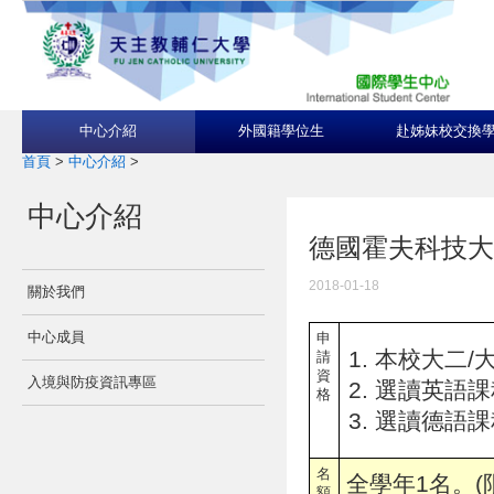
中心介紹
外國籍學位生
赴姊妹校交換
首頁
>
中心介紹
>
中心介紹
德國霍夫科技大學Hof 
2018-01-18
關於我們
中心成員
申
本校大二/大
請
資
入境與防疫資訊專區
選讀英語課程者:
格
選讀德語課
名
全學年1名。(
額