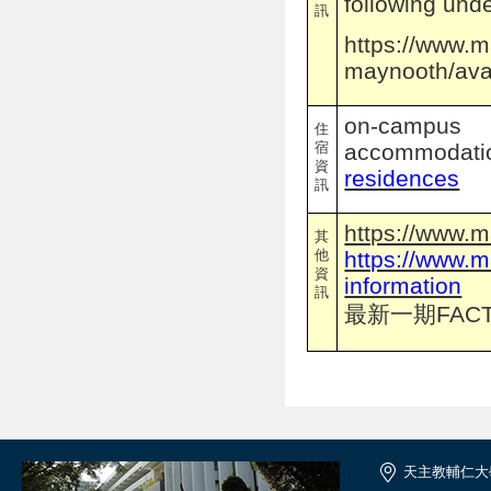
following
und
訊
https://www.ma
maynooth/ava
on-campus
住
宿
accommodati
資
residences
訊
https://www.ma
其
他
https://www.m
資
information
訊
最新一期FACT
天主教輔仁大