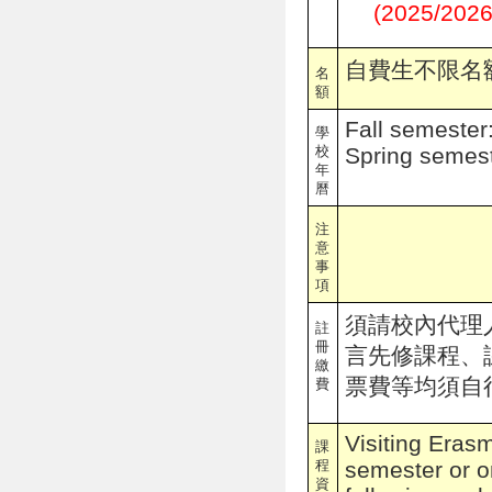
(2025/2026
自費生不限名額
名
額
Fall semeste
學
校
Spring semes
年
曆
注
意
事
項
須請校內代理
註
冊
言先修課程、
繳
票費等均須自
費
Visiting Eras
課
程
semester or o
資