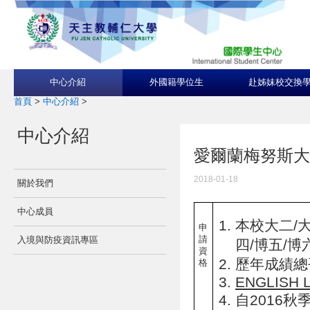
中心介紹
外國籍學位生
赴姊妹校交換
首頁
>
中心介紹
>
中心介紹
愛爾蘭梅努斯大學May
2018-01-18
關於我們
中心成員
本校大二/大
申
請
入境與防疫資訊專區
四/博五/博
資
歷年成績總
格
ENGLISH 
自2016