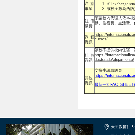
注意
All exchange stud
該校全數為西語
事項
須請校內代理人依本校
註冊
動、住宿費、生活費、
繳費
https://internacionaliza
課程
cursos/
資訊
該校不提供校內住宿，
住宿
https://internacionaliza
doctorado/alojamiento/
資訊
交換生訊息網頁
https://internacionaliz
其他
資訊
最新一期FACTSHEE
天主教輔仁大