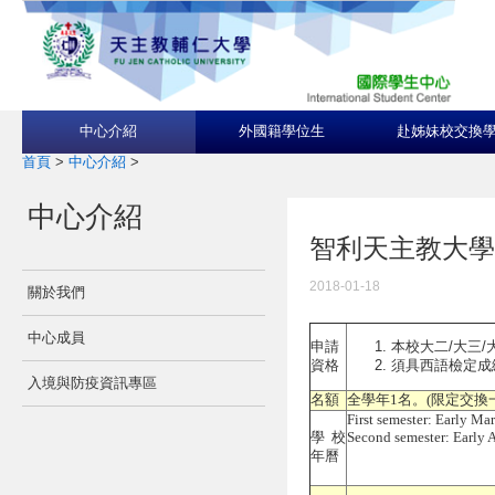
中心介紹
外國籍學位生
赴姊妹校交換
首頁
>
中心介紹
>
中心介紹
智利天主教大學Pontif
2018-01-18
關於我們
中心成員
本校大二/大三/
申請
須具西語檢定成績D
資格
入境與防疫資訊專區
名額
全學年1名。(限定交換
First semester: Early Ma
學校
Second semester: Early
年曆