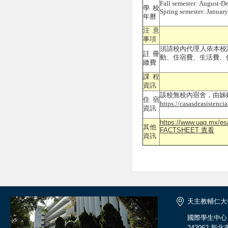
Fall semester: August-D
學校
Spring semester: Januar
年曆
注意
事項
須請校內代理人依本校
註冊
動、住宿費、生活費、
繳費
課程
資訊
該校無校內宿舍，由姊
住宿
https://casasdeasistenci
資訊
https://www.uag.mx/es
其他
FACTSHEET 查看
資訊
天主教輔仁大
國際學生中心
242062 