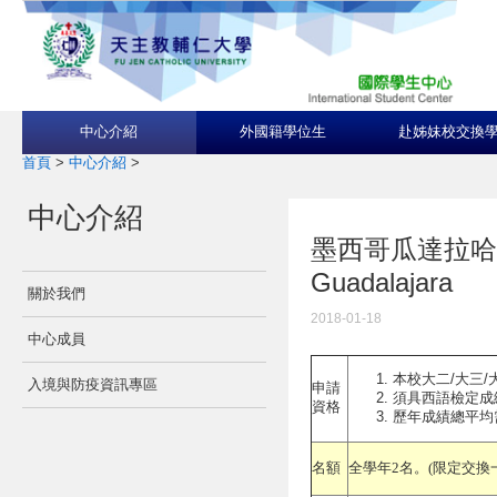
中心介紹
外國籍學位生
赴姊妹校交換
首頁
>
中心介紹
>
中心介紹
墨西哥瓜達拉哈拉自治
Guadalajara
關於我們
2018-01-18
中心成員
本校大二/大三/
入境與防疫資訊專區
申請
須具西語檢定成績D
資格
歷年成績總平均需達
名額
全學年2名。(限定交換一