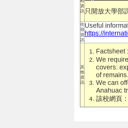
程
資
只開放大學部
訊
Useful informat
住
宿
https://intern
資
訊
F
actsheet 
We require 
covers: exp
其
他
of remains
資
We can off
訊
Anahuac tr
該校網頁