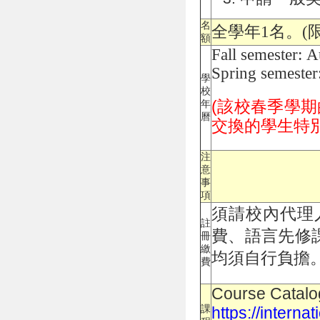
名
全學年1名。(
額
Fall semester: 
Spring semeste
學
校
(
該校春季學期
年
曆
交換的學生特
注
意
事
項
須請校內代理
註
費、語言先修
冊
繳
均須自行負擔
費
Course Catal
課
https://intern