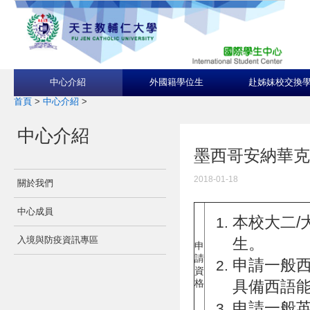
中心介紹
外國籍學位生
赴姊妹校交換
首頁
>
中心介紹
>
中心介紹
墨西哥安納華克梅亞柏
2018-01-18
關於我們
中心成員
本校大二/大
生。
入境與防疫資訊專區
申
請
申請一般
資
具備西語能
格
申請一般英語