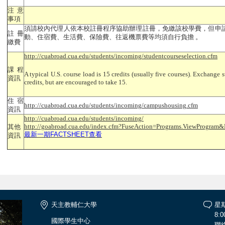
注意
事項
須請校內代理人依本校註冊程序協助辦理註冊，免繳該校學費，但申
註冊
動、住宿費、生活費、保險費、往返機票費等均須自行負擔 。
繳費
http://cuabroad.cua.edu/students/incoming/studentcourseselection.cfm
課程
A typical U.S. course load is 15 credits (usually five courses). Exchange
資訊
credits, but are encouraged to take 15.
住宿
http://cuabroad.cua.edu/students/incoming/campushousing.cfm
資訊
http://cuabroad.cua.edu/students/incoming/
http://goabroad.cua.edu/index.cfm?FuseAction=Programs.ViewProgra
其他
最新一期FACTSHEET查看
資訊
天主教輔仁大學
星
8:0
國際學生中心
聯