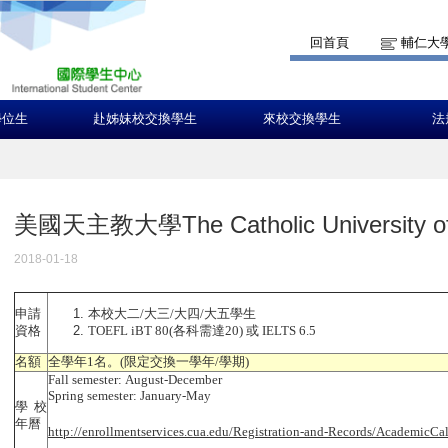
回首頁
輔仁大
學位生
赴姊妹校交換學生
來校交換學生
法
美國天主教大學The Catholic University of
2018-01-18
本校大二/大三/大四/大五學生
申請
TOEFL iBT 80(各科需達20) 或 IELTS 6.5
資格
名額
全學年1名。(限定交換一學年/學期)
Fall semester: August-December
Spring semester: January-May
學校
年曆
http://enrollmentservices.cua.edu/Registration-and-Records/AcademicCa