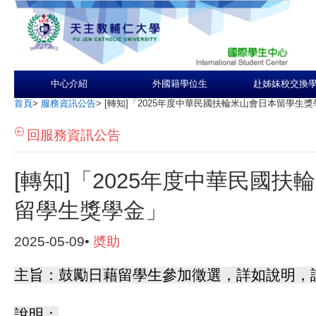
中心介紹
外國籍學位生
赴姊妹校交換
首頁
>
服務資訊公告
>
[轉知]「2025年度中華民國扶輪米山會日本留學生
回服務資訊公告
[轉知]「2025年度中華民國扶
留學生獎學金」
2025-05-09•
奬助
主旨：鼓勵日藉留學生參加徵選，詳如說明，
說明：