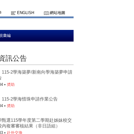
學
ENGLISH
網站地圖
規彙編
資訊公告
115-2學海築夢/新南向學海築夢申請
告
04 •
奬助
115-2學海惜珠申請作業公告
04 •
奬助
學甄選115學年度第二學期赴姊妹校交
校內複審審核結果（非日語組）
03 •
赴外交換