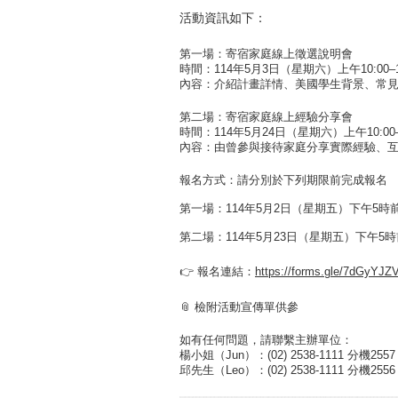
活動資訊如下：
第一場：寄宿家庭線上徵選說明會
時間：114年5月3日（星期六）上午10:00–1
內容：介紹計畫詳情、美國學生背景、常見
第二場：寄宿家庭線上經驗分享會
時間：114年5月24日（星期六）上午10:00–1
內容：由曾參與接待家庭分享實際經驗、互
報名方式
：請分別於下列期限前完成報名
第一場
：
114年5月2日（星期五）下午5時
第二場
：
114年5月23日（星期五）下午5
👉 報名連結：
https://forms.gle/7dGyYJ
📎 檢附活動宣傳單供參
如有任何問題，請聯繫主辦單位：
楊小姐（Jun）：(02) 2538-1111 分機2557
邱先生（Leo）：(02) 2538-1111 分機2556