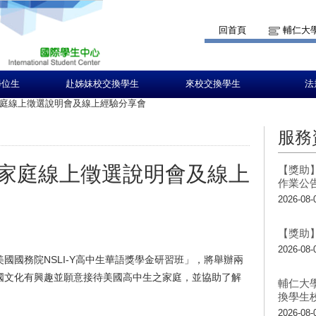
回首頁
輔仁大
學位生
赴姊妹校交換學生
來校交換學生
法
庭線上徵選說明會及線上經驗分享會
服務
家庭線上徵選說明會及線上
【獎助】
作業公
2026-08-
【獎助】
2026-08-
國國務院NSLI-Y高中生華語獎學金研習班」，將舉辦兩
國文化有興趣並願意接待美國高中生之家庭，並協助了解
輔仁大
換學生
2026-08-