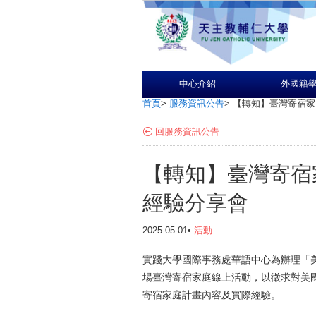
中心介紹
外國籍
首頁
>
服務資訊公告
>
【轉知】臺灣寄宿家
回服務資訊公告
【轉知】臺灣寄宿
經驗分享會
2025-05-01•
活動
實踐大學國際事務處華語中心為辦理「美
場
臺灣寄宿家庭線上活動
，以徵求對美
寄宿家庭計畫內容及實際經驗。