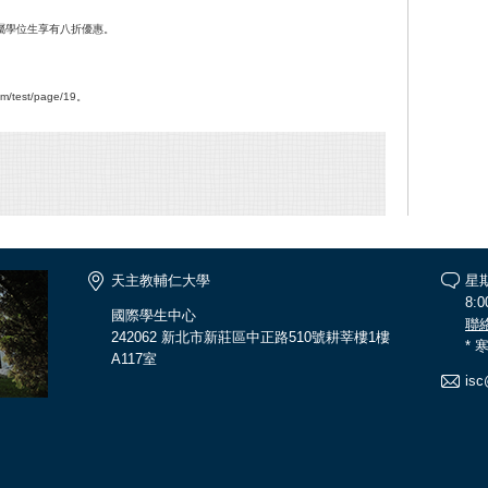
屬學位生享有八折優惠。
am/test/page/19。
天主教輔仁大學
星
8:0
國際學生中心
聯
242062 新北市新莊區中正路510號耕莘樓1樓
*
A117室
isc