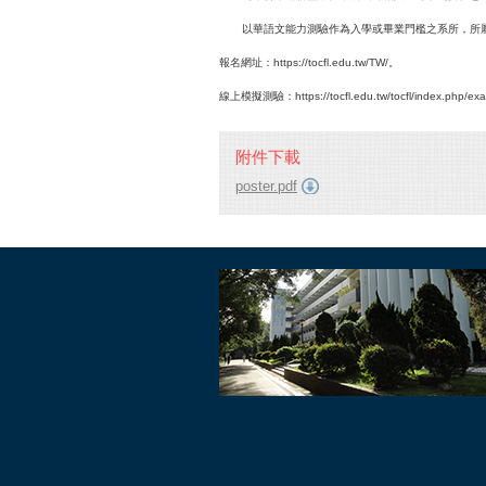
以華語文能力測驗作為入學或畢業門檻之系所，所
報名網址：https://tocfl.edu.tw/TW/。
線上模擬測驗：https://tocfl.edu.tw/tocfl/index.php/ex
附件下載
poster.pdf