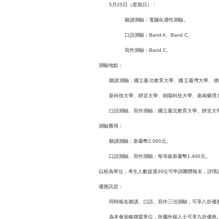
5月25日（星期日）：
聽讀測驗：電腦化適性測驗。
口語測驗：Band A、Band C。
寫作測驗：Band C。
測驗地點：
聽讀測驗：國立臺北教育大學、國立臺灣大學、德
新科技大學、靜宜大學、朝陽科技大學、嘉南藥理
口語測驗、寫作測驗：國立臺北教育大學、靜宜大
測驗費用：
聽讀測驗：新臺幣2,000元。
口語測驗、寫作測驗：每等級新臺幣1,400元。
以校為單位，考生人數超過30位可申請團體報名，詳情請見官網https://to
優惠訊息：
同時報名聽讀、口語、寫作三項測驗，可享八折優
為本會策略聯盟單位，所屬外籍人士可享九折優惠