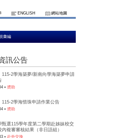
學
ENGLISH
網站地圖
規彙編
資訊公告
115-2學海築夢/新南向學海築夢申請
告
04 •
奬助
115-2學海惜珠申請作業公告
04 •
奬助
學甄選115學年度第二學期赴姊妹校交
校內複審審核結果（非日語組）
03 •
赴外交換