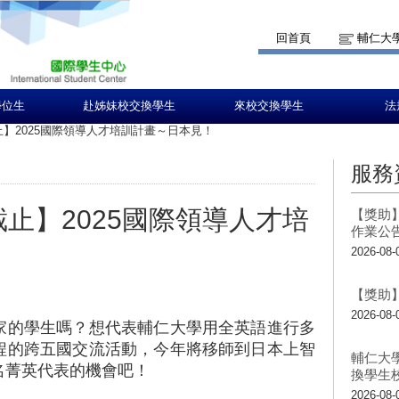
回首頁
輔仁大
學位生
赴姊妹校交換學生
來校交換學生
法
請截止】2025國際領導人才培訓計畫～日本見！
服務
申請截止】2025國際領導人才培
【獎助】
作業公
2026-08-
【獎助】
2026-08-
家的學生嗎？想代表輔仁大學用全英語進行多
程的跨五國交流活動，今年將移師到日本上智
輔仁大
名菁英代表的機會吧！
換學生
2026-08-