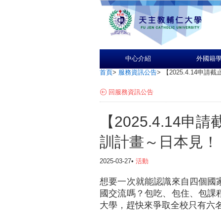
中心介紹
外國籍
首頁
>
服務資訊公告
>
【2025.4.14申
回服務資訊公告
【2025.4.14
訓計畫～日本見！
2025-03-27•
活動
想要一次就能認識來自四個國
國交流嗎？包吃、包住、包課
大學，趕快來爭取全校只有六