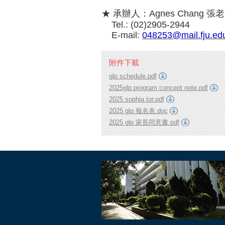
★ 承辦人：Agnes Chang 張
Tel.: (02)2905-2944
E-mail:
048253@mail.fju.ed
附件下載
glp schedule.pdf
2025glp program concept note.pdf
2025 sophia tor.pdf
2025 glp 報名表.doc
2025 glp 家長同意書.pdf