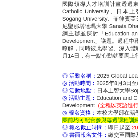
國際領導人才培訓計畫透過東亞
Catholic University、
Sogang University、菲律賓亞天
尼聖那塔達瑪大學 Sanata Dh
綱主辦並探討「Education and Cros
Development」議題。
瞭解，同時彼此學習、深入體
月14日，有一點心動就要馬上
◎ 活動名稱：
2025 Global
◎ 活動時間：
2025年8月3日至
◎ 活動地點：
日本上智大學Sophia
◎ 活動主題：
Education and Cr
Development
(全程以英語進行
◎ 報名資格：
本校大學部在籍
團前均可配合參與每週課程訓
◎ 報名截止時間：
即日起至
2
◎ 書面報名文件：
繳交至國際