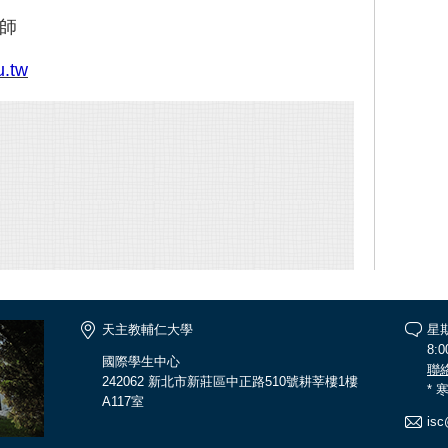
老師
u.tw
天主教輔仁大學
星
8:0
國際學生中心
聯
242062 新北市新莊區中正路510號耕莘樓1樓
*
A117室
isc