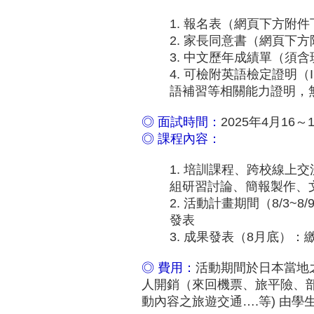
1. 報名表（網頁下方附
2. 家長同意書（網頁下
3. 中文歷年成績單（須
4. 可檢附英語檢定證明（I
語補習等相關能力證明，
◎ 面試時間：
2025年4月1
◎ 課程內容：
1. 培訓課程、跨校線上
組研習討論、簡報製作、
2. 活動計畫期間（8/3
發表
3. 成果發表（8月底）：
◎ 費用：
活動期間於日本當地
人開銷（來回機票、旅平險、
動內容之旅遊交通….等) 由學