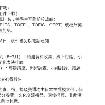
件下載）
方附件下載）
含班排名，轉學生可附前校成績）
ELTS、TOEFL、TOEIC、GEPT）或校外英
無則免。
6～18日，收件後另以電話通知
交流（5~7月）：議題資料收集、線上討論、小
文化表演排練
~8/9）：專題講座、田野調查、小組討論、議題
繳交心得報告
之食、宿、接駁交通均由日本主辦校支付，個
部分餐費、文化交流禮品、購物採買、非此活
生自行負擔。