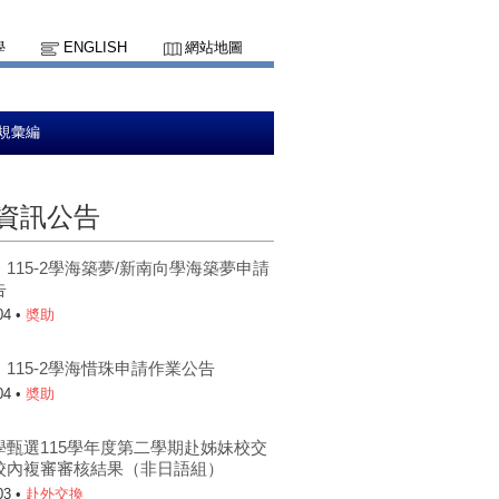
學
ENGLISH
網站地圖
規彙編
資訊公告
115-2學海築夢/新南向學海築夢申請
告
04 •
奬助
115-2學海惜珠申請作業公告
04 •
奬助
學甄選115學年度第二學期赴姊妹校交
校內複審審核結果（非日語組）
03 •
赴外交換